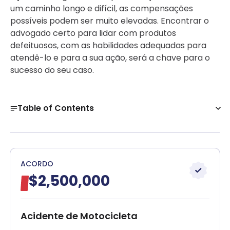
um caminho longo e difícil, as compensações
possíveis podem ser muito elevadas. Encontrar o
advogado certo para lidar com produtos
defeituosos, com as habilidades adequadas para
atendê-lo e para a sua ação, será a chave para o
sucesso do seu caso.
Table of Contents
Apresentando uma Ação de Responsabilidade por
Produto em Boston
Conheça nossa equipe!
ACORDO
Identificação das Partes Responsáveis por Danos
$2,500,000
Causados por um Produto Defeituoso
Obtenha uma avaliação de caso gratuita
Acidente de Motocicleta
Compreendendo os Tipos Comuns de Defeitos que