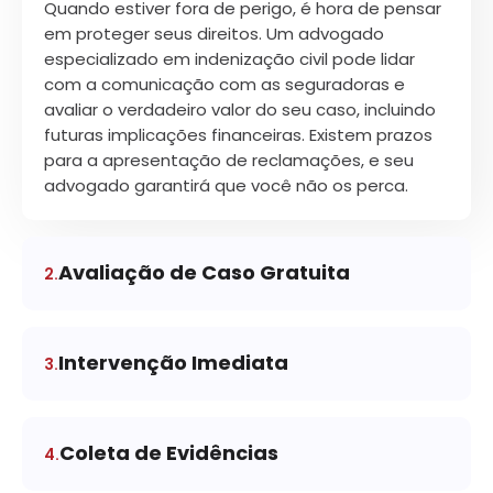
Quando estiver fora de perigo, é hora de pensar
em proteger seus direitos. Um advogado
especializado em indenização civil pode lidar
com a comunicação com as seguradoras e
avaliar o verdadeiro valor do seu caso, incluindo
futuras implicações financeiras. Existem prazos
para a apresentação de reclamações, e seu
advogado garantirá que você não os perca.
Avaliação de Caso Gratuita
2.
Sabemos que pode ser estressante pensar em
tudo que seus casos de dano ou acidente
representam. É por isso que oferecemos uma
Intervenção Imediata
3.
consulta gratuita – mesmo para casos
Nosso objetivo é que você se concentre em
potencialmente difíceis.
fazer uma recuperação completa. Quando você
se machuca em um acidente, seja por um
Durante esta consulta, nossos experientes
Coleta de Evidências
4.
produto defeituoso, acidente de carro ou
advogados ouvirão os detalhes de sua situação
Nossa equipe começa coletando informações
qualquer outra coisa que lhe cause danos,