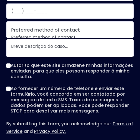
Preferred method of contact
Preferred method of contact
Email
Phone call
Text message
Autorizo que este site armazene minhas informações
enviadas para que eles possam responder à minha
consulta.
Ao fornecer um número de telefone e enviar este
formulário, você concorda em ser contatado por
mensagem de texto SMS. Taxas de mensagens e
dados podem ser aplicadas. Você pode responder
STOP para desativar mais mensagens.
By submitting this form, you acknowledge our
Terms of
Service
and
Privacy Policy.