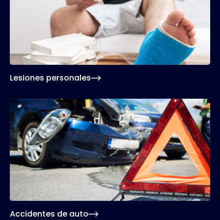
Contamos con el mejor equipo de abogados de
lesiones para ofrecerle una asesoría legal
completa e integral desde el primer minuto.
Lesiones personales
Los accidentes de auto pueden resultar
traumáticos tanto para su salud como para su
economía. Por eso nuestros abogados de
accidentes lucharán para conseguir una
compensación justa que incluya sus ingresos
perdidos en el trabajo.
Accidentes de auto