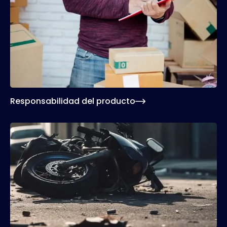
Un producto defectuoso también puede ser el
origen de lesiones personales. Si, por ejemplo,
usted compra una segadora o cualquier otro
producto que le cause una lesión debido a su
mal funcionamiento, estaremos a su lado para
ayudarlo.
Responsabilidad del producto
accidentes de moto
pueden causar lesiones
personales serias. En Michael Kelly reclamaremos
su indemnización, incluyendo la pérdida de ingresos
en el trabajo.