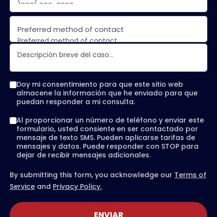
Preferred method of contact
Preferred method of contact
Email
Phone call
Text message
Doy mi consentimiento para que este sitio web
almacene la información que he enviado para que
puedan responder a mi consulta.
Al proporcionar un número de teléfono y enviar este
formulario, usted consiente en ser contactado por
mensaje de texto SMS. Pueden aplicarse tarifas de
mensajes y datos. Puede responder con STOP para
dejar de recibir mensajes adicionales.
By submitting this form, you acknowledge our
Terms of
Service
and
Privacy Policy.
ENVIAR