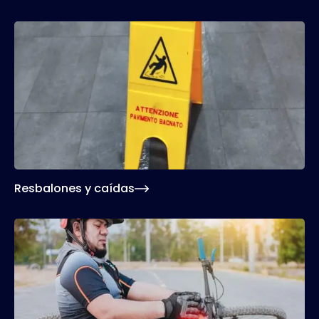
Si usted sufre una caída o cualquier otro tipo de
lesión en un centro comercial o cualquier otro
espacio debido a una negligencia de sus
propietarios, estaremos listos para reclamar la
compensación que se merece.
Resbalones y caídas
Sufrir un accidente de bicicleta no solo es muy
peligroso, sino que además merece una
compensación acorde. En Michael Kelly estamos
listos para defender sus derechos y asegurarnos