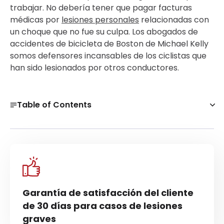
trabajar. No debería tener que pagar facturas
médicas por
lesiones personales
relacionadas con
un choque que no fue su culpa. Los abogados de
accidentes de bicicleta de Boston de Michael Kelly
somos defensores incansables de los ciclistas que
han sido lesionados por otros conductores.
Table of Contents
Abogado de accidentes de bicicleta de Boston:
Michael Kelly
Pasos a seguir tras un accidente de bicicleta en
Boston
Garantía sin riesgo de 30 días
Garantía de satisfacción del cliente
Responsabilidades de los conductores hacia los
de 30 días para casos de lesiones
ciclistas
graves
Leyes de bicicletas en Boston, MA