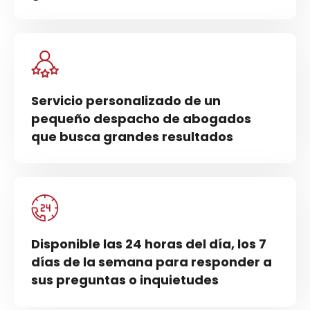
Lesiones por accidentes de ciclismo
Reseñas de clientes
Tipos de indemnización disponibles en demandas
por accidentes de bicicleta en Massachusetts
Servicio personalizado de un
Cómo elegir el mejor abogado para accidentes de
pequeño despacho de abogados
bicicleta
que busca grandes resultados
Póngase en contacto con Michael Kelly Injury
Lawyers
Consiga una evaluación gratuita
Garantía de devolución de 30 días sin riesgo
Disponible las 24 horas del día, los 7
días de la semana para responder a
sus preguntas o inquietudes