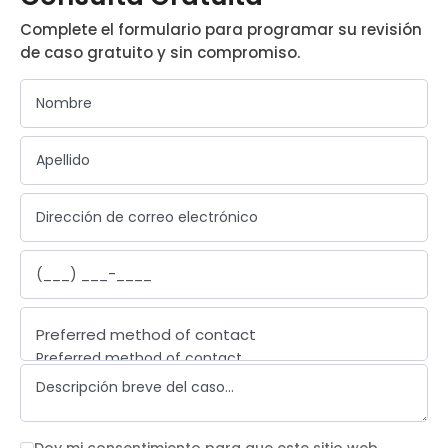
Complete el formulario para programar su revisión
de caso gratuito y sin compromiso.
Preferred method of contact
Preferred method of contact
Email
Phone call
Text message