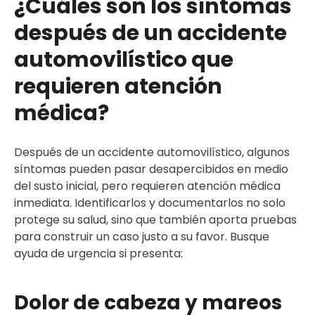
¿Cuáles son los síntomas
Por qué puede experimentar síntomas tardíos
después de un accidente
después de un accidente automovilístico
automovilístico que
Síntomas de la lesión que pueden afectar su salud a
largo plazo
requieren atención
Qué hacer si presenta síntomas después de un
médica?
accidente y no recibió atención médica inmediata
Cómo un abogado de accidentes de auto puede
ayudarle a obtener compensación por sus lesiones
Después de un accidente automovilístico, algunos
Garantía de devolución de 30 días sin riesgo
síntomas pueden pasar desapercibidos en medio
del susto inicial, pero requieren atención médica
inmediata. Identificarlos y documentarlos no solo
protege su salud, sino que también aporta pruebas
para construir un caso justo a su favor. Busque
ayuda de urgencia si presenta:
Dolor de cabeza y mareos